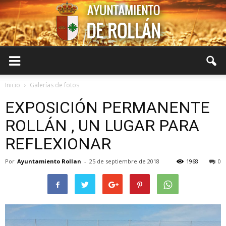
Ayuntamiento
Inicio
Galerías de fotos
EXPOSICIÓN PERMANENTE
de
ROLLÁN , UN LUGAR PARA
REFLEXIONAR
Rollán
Por
Ayuntamiento Rollan
-
25 de septiembre de 2018
1968
0