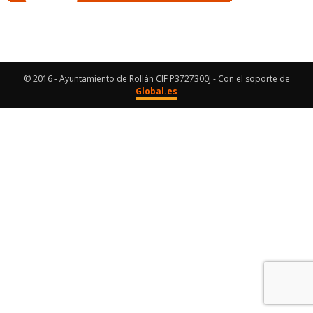
© 2016 - Ayuntamiento de Rollán CIF P3727300J - Con el soporte de
Global.es