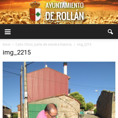
Ayuntamiento
Inicio
Caño Chico, parte de nuestra historia.
img_2215
img_2215
de
Rollán