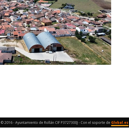
© 2016 - Ayuntamiento de Rollán CIF P3727300J - Con el soporte de
Global.es