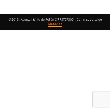
© 2016 - Ayuntamiento de Rollán CIF P3727300J - Con el soporte de
Global.es