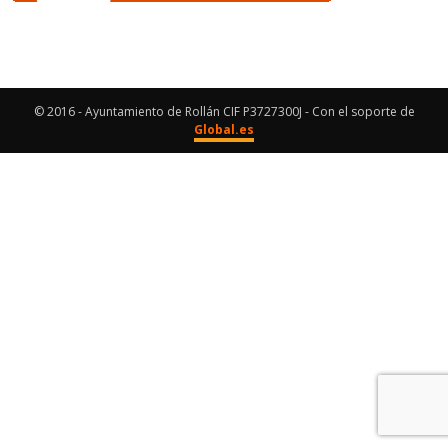
© 2016 - Ayuntamiento de Rollán CIF P3727300J - Con el soporte de
Global.es