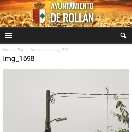
Ayuntamiento
Inicio
El pozo Artesiano
img_1698
img_1698
de
Rollán