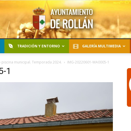
TRADICIÓN Y ENTORNO
GALERÍA MULTIMEDIA
Ayuntamiento
o piscina municipal. Temporada 2024.
IMG-20220601-WA0005-1
5-1
de
Rollán