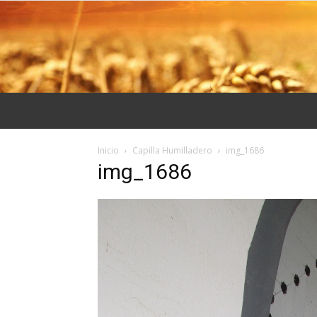
Inicio
Capilla Humilladero
img_1686
img_1686